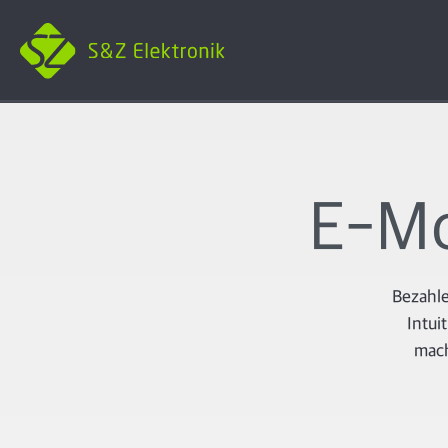
E-Mo
Bezahle
Intui
mach