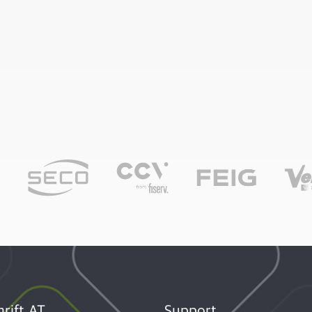
rift AT
Support