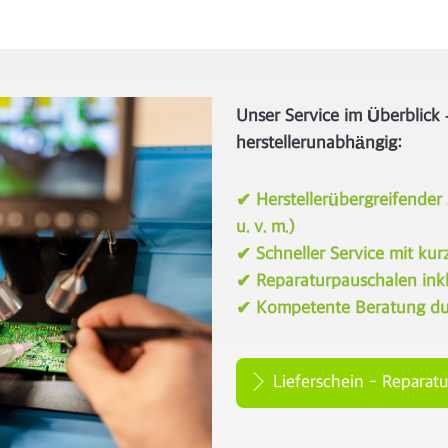
Unser Service im Überblick –
herstellerunabhängig:
✔ Herstellerübergreifender
u. v. m.)
✔ Schneller Service mit kur
✔ Reparaturpauschalen inkl.
✔ Kompetente Beratung dur
Lieferschein - Reparatu